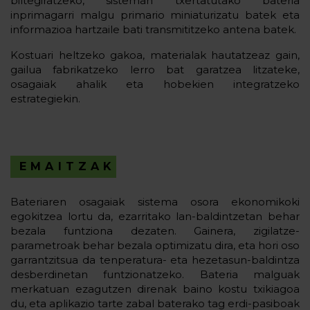
biltegiratzeko, sisteman txertatutako bateria
inprimagarri malgu primario miniaturizatu batek eta
informazioa hartzaile bati transmititzeko antena batek.
Kostuari heltzeko gakoa, materialak hautatzeaz gain,
gailua fabrikatzeko lerro bat garatzea litzateke,
osagaiak ahalik eta hobekien integratzeko
estrategiekin.
EMAITZAK
Bateriaren osagaiak sistema osora ekonomikoki
egokitzea lortu da, ezarritako lan-baldintzetan behar
bezala funtziona dezaten. Gainera, zigilatze-
parametroak behar bezala optimizatu dira, eta hori oso
garrantzitsua da tenperatura- eta hezetasun-baldintza
desberdinetan funtzionatzeko. Bateria malguak
merkatuan ezagutzen direnak baino kostu txikiagoa
du, eta aplikazio tarte zabal baterako tag erdi-pasiboak