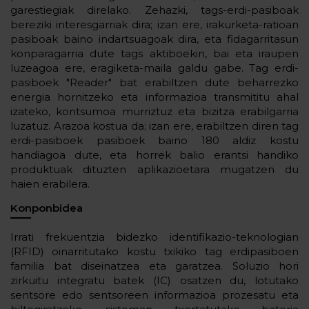
garestiegiak direlako. Zehazki, tags-erdi-pasiboak
bereziki interesgarriak dira; izan ere, irakurketa-ratioan
pasiboak baino indartsuagoak dira, eta fidagarritasun
konparagarria dute tags aktiboekin, bai eta iraupen
luzeagoa ere, eragiketa-maila galdu gabe. Tag erdi-
pasiboek "Reader" bat erabiltzen dute beharrezko
energia hornitzeko eta informazioa transmititu ahal
izateko, kontsumoa murriztuz eta bizitza erabilgarria
luzatuz. Arazoa kostua da; izan ere, erabiltzen diren tag
erdi-pasiboek pasiboek baino 180 aldiz kostu
handiagoa dute, eta horrek balio erantsi handiko
produktuak dituzten aplikazioetara mugatzen du
haien erabilera.
Konponbidea
Irrati frekuentzia bidezko identifikazio-teknologian
(RFID) oinarritutako kostu txikiko tag erdipasiboen
familia bat diseinatzea eta garatzea. Soluzio hori
zirkuitu integratu batek (IC) osatzen du, lotutako
sentsore edo sentsoreen informazioa prozesatu eta