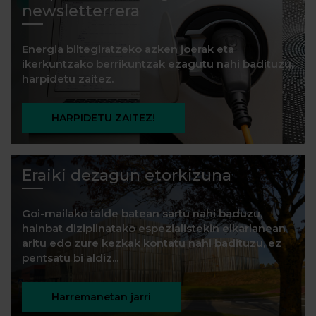
newsletterrera
Energia biltegiratzeko azken joerak eta
ikerkuntzako berrikuntzak ezagutu nahi badituzu,
harpidetu zaitez.
HARPIDETU ZAITEZ!
Eraiki dezagun etorkizuna
Goi-mailako talde batean sartu nahi baduzu,
hainbat diziplinatako espezialistekin elkarlanean
aritu edo zure kezkak kontatu nahi badituzu, ez
pentsatu bi aldiz...
Harremanetan jarri