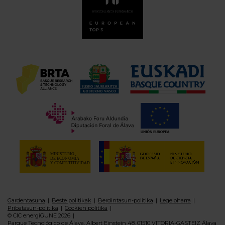
Gardentasuna
Beste politikak
Berdintasun-politika
Lege oharra
Pribatasun-politika
Cookien politika
© CIC energiGUNE 2026
Parque Tecnológico de Álava, Albert Einstein 48, 01510 VITORIA-GASTEIZ Álava