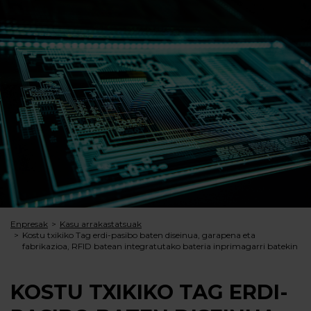
Enpresak
Kasu arrakastatsuak
Kostu txikiko Tag erdi-pasibo baten diseinua, garapena eta
fabrikazioa, RFID batean integratutako bateria inprimagarri batekin
KOSTU TXIKIKO TAG ERDI-