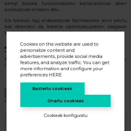
behar bezala funtzionatzeko beharrezkoak diren
prestazioak ematen ditu.
Era berean, tag erdipasiboak fabrikatzeko lerro pilotu
bat diseinatu da, bateria optimizatuarekin, osagaiak
kostu lehiakorrean integratzeko.
Cookies on this website are used to
KONTAKTUA
personalize content and
advertisements, provide social media
Business Development Manager:
features, and analyze traffic. You can get
businessdev@cicenergigune.com
more information and configure your
preferences
HERE
Baztertu cookieak
KASU ARRAKASTATSU
GEHIAGO
Onartu cookieak
Cookieak konfiguratu