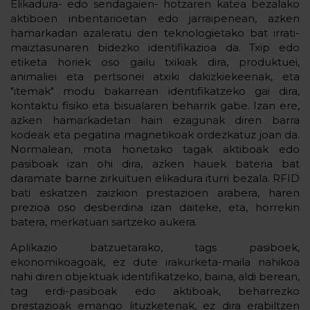
Elikadura- edo sendagaien- hotzaren katea bezalako
aktiboen inbentarioetan edo jarraipenean, azken
hamarkadan azaleratu den teknologietako bat irrati-
maiztasunaren bidezko identifikazioa da. Txip edo
etiketa horiek oso gailu txikiak dira, produktuei,
animaliei eta pertsonei atxiki dakizkiekeenak, eta
"itemak" modu bakarrean identifikatzeko gai dira,
kontaktu fisiko eta bisualaren beharrik gabe. Izan ere,
azken hamarkadetan hain ezagunak diren barra
kodeak eta pegatina magnetikoak ordezkatuz joan da.
Normalean, mota honetako tagak aktiboak edo
pasiboak izan ohi dira, azken hauek bateria bat
daramate barne zirkuituen elikadura iturri bezala. RFID
bati eskatzen zaizkion prestazioen arabera, haren
prezioa oso desberdina izan daiteke, eta, horrekin
batera, merkatuan sartzeko aukera.
Aplikazio batzuetarako, tags pasiboek,
ekonomikoagoak, ez dute irakurketa-maila nahikoa
nahi diren objektuak identifikatzeko, baina, aldi berean,
tag erdi-pasiboak edo aktiboak, beharrezko
prestazioak emango lituzketenak, ez dira erabiltzen