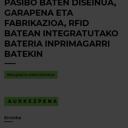
PASIBO BATEN DISEINUA,
GARAPENA ETA
FABRIKAZIOA, RFID
BATEAN INTEGRATUTAKO
BATERIA INPRIMAGARRI
BATEKIN
Biltegiratze elektrokimikoa
AURKEZPENA
Erronka