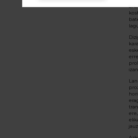
ano
kos
bat
lag
Diz
kar
esk
err
pro
izan
Lan
pro
hor
era
tra
ere
eli
jauz
Azk