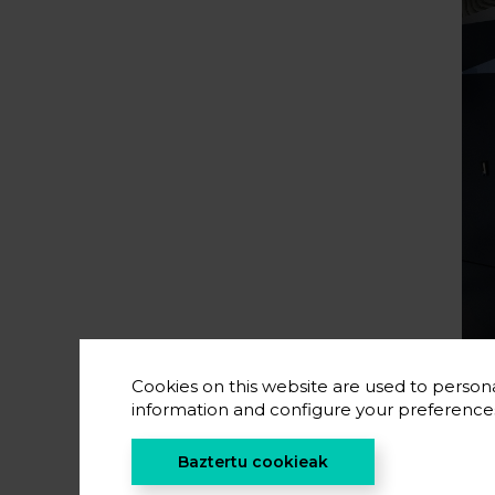
Cookies on this website are used to persona
information and configure your preferenc
CIC
Baztertu cookieak
mat
pro