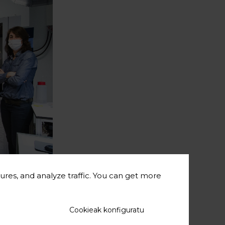
ures, and analyze traffic. You can get more
n Saurel
dira
Cookieak konfiguratu
helburu duen
ra –katodoak,