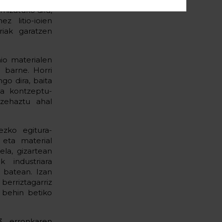
mizatuko dira,
z litio-ioien
riak garatzen
aio materialen
a barne. Horri
go dira, baita
ta kontzeptu-
 zehaztu ahal
ezko egitura-
 eta material
ela, gizartean
 industriara
u batean. Izan
berriztagarriz
a behin betiko
3. erronkaren