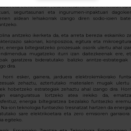
doak eta elektrolitoak–, eta errendimendu onenekoak opti
tuari, segurtasunari eta ingurumen-inpaktuari dagokiene
erien aldean lehiakorrak izango diren sodio-ioien bate
untzeko.
iplina anitzeko ikerketa da, eta arreta berezia eskainiko z
akterizazio sakonari, konposizioa, egitura eta mikroegitur
er, energia biltegiratzeko prozesuak osorik ulertu ahal izan
endimendua mugatzeko iturri izan daitezkeenak ere, e
bak garatzera bideratutako balizko arintze-estrategiak
go dira.
 horri esker, gainera, jarduera elektrokimikorako funts
zesuak zehaztu, aztertutako materialen mugak ulertu
iek hobetzeko estrategiak zehaztu ahal izango dira. Horr
gin esanguratsua lortzeko atea irekiko da, emaitzak
nsferituz, energia biltegiratzea bezalako funtsezko erem
, Na-ion teknologia funtsezko tresnatzat hartzen da energia 
katutako sare elektrikoetara eta zero emisioren garraior
ia egiteko.
enik, Espainiako Zientzia eta Teknologia Estrategiaren 