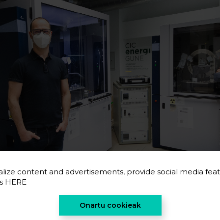
lize content and advertisements, provide social media feat
es
HERE
 energiGUNEren barruan
Montse Galcerán
eta
Damie
Onartu cookieak
erial horiek aztertu, balioztatu eta optimizatzea 
iektuaren buru. Zehazki, material berriak garatuko di