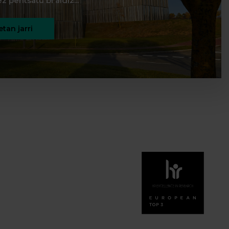
z pentsatu bi aldiz...
tan jarri