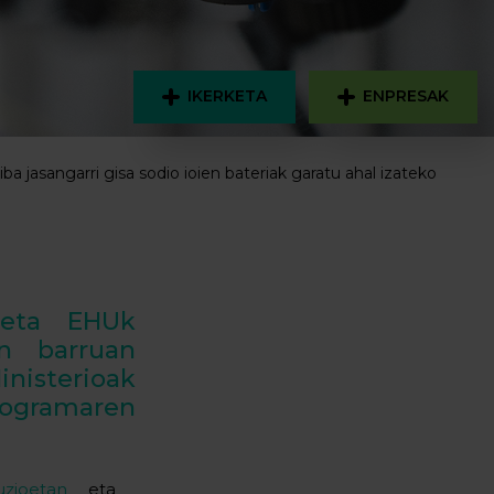
IKERKETA
ENPRESAK
ba jasangarri gisa sodio ioien bateriak garatu ahal izateko
 eta EHUk
en barruan
nisterioak
rogramaren
zioetan
eta