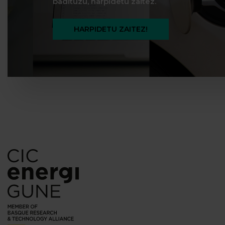
badituzu, harpidetu zaitez.
HARPIDETU ZAITEZ!