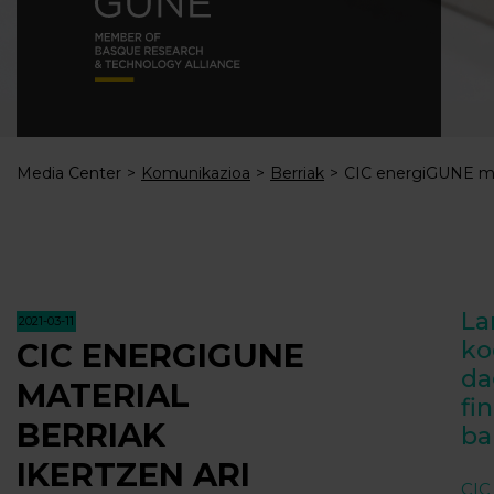
Media Center
Komunikazioa
Berriak
CIC energiGUNE mater
La
2021-03-11
ko
CIC ENERGIGUNE
da
MATERIAL
fi
BERRIAK
ba
IKERTZEN ARI
CI