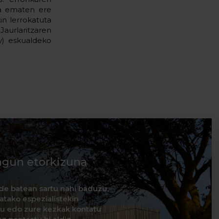
oa ematen ere
n lerrokatuta
Jaurlaritzaren
y) eskualdeko
agun etorkizuna
de batean sartu nahi baduzu,
natako espezialistekin
itu edo zure kezkak kontatu