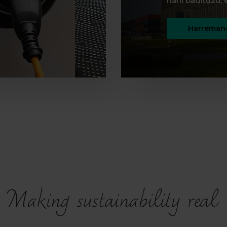
nahi badituzu, e
Harremane