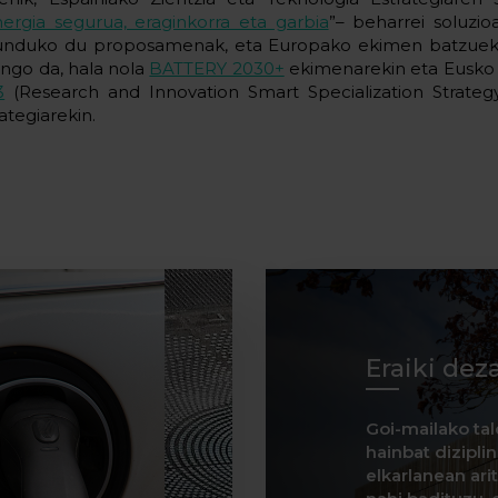
ergia segurua, eraginkorra eta garbia
”– beharrei soluzi
unduko du proposamenak, eta Europako ekimen batzueki
ngo da, hala nola
BATTERY 2030+
ekimenarekin eta Eusko 
3
(Research and Innovation Smart Specialization Strateg
ategiarekin.
Eraiki dez
Goi-mailako tal
hainbat dizipli
elkarlanean ar