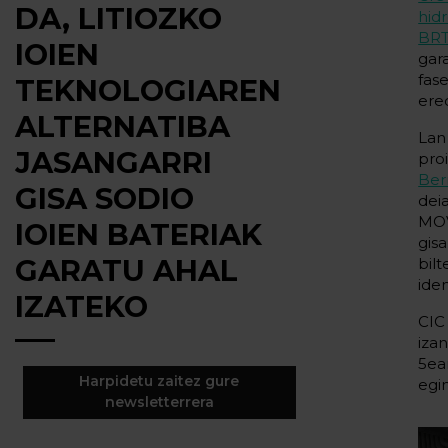
DA, LITIOZKO
hid
BR
IOIEN
gar
fas
TEKNOLOGIAREN
ere
ALTERNATIBA
Lan
JASANGARRI
pro
Ber
GISA SODIO
dei
MOV
IOIEN BATERIAK
gis
GARATU AHAL
bil
ide
IZATEKO
CIC
iza
5ea
Harpidetu zaitez gure
egi
newsletterrera