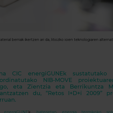
ial berriak ikertzen ari da, litiozko ioien teknologiaren alternati
na CIC energiGUNEk sustatutako
ordinatutako NIB-MOVE proiektuar
go, eta Zientzia eta Berrikuntza Mi
nantzatzen du, “Retos I+D+i 2009” p
rruan.
C energiGUNE
k,
baterietan
,
energia termikoko solu