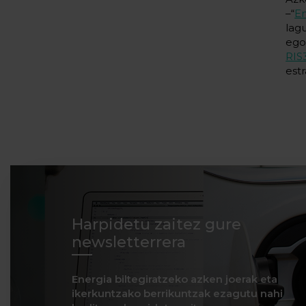
–“
En
lag
ego
RIS
estr
Harpidetu zaitez gure
newsletterrera
Energia biltegiratzeko azken joerak eta
ikerkuntzako berrikuntzak ezagutu nahi