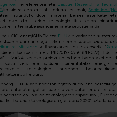
rogenoan
erreferentea eta
Basque Research & Technolo
TA
ko kidea den euskal ikerketa-zentroak,
Sodio-ion (Na
atzen lagunduko duten material berrien azterketa- eta i
eari ekin dio. Horien teknologia litio-ioietan oinarri
duaren alternatiba jasangarriena eta seguruena da.
 hau CIC energiGUNEk eta
EHU
k elkarlanean sustatu
iektuaren barruan dago, azken horren koordinaziopean, e
rikuntza Ministerioa
k finantzatzen du oso-osorik, “
Reto
aldiaren barruan (Erref: PID2019-107468RB-C22). Ildo h
E, UMANA izeneko proiektu handiago baten azpi-proiek
a sortu zen, eta sodioan oinarritutako energia el
tegiratzeko teknologien hurrengo belaunaldirako
ntifikatzea du helburu.
 energiGUNEk arlo horretan egiten duen lana bereziki gar
n ere, baterietan gehien patentatzen duten enpresen eta
n agertzen da –Na-ion teknologiaren esparruan–, Europa
ndako “baterien teknologiaren garapena 2020” azterlanare