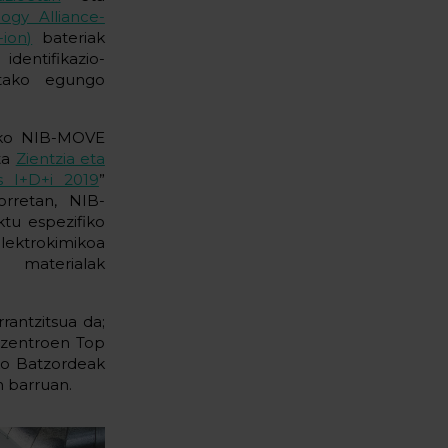
gy Alliance-
-ion)
bateriak
dentifikazio-
tutako egungo
tako NIB-MOVE
ta
Zientzia eta
s I+D+i 2019
”
orretan, NIB-
tu espezifiko
ektrokimikoa
 materialak
rantzitsua da;
 zentroen Top
ko Batzordeak
n barruan.