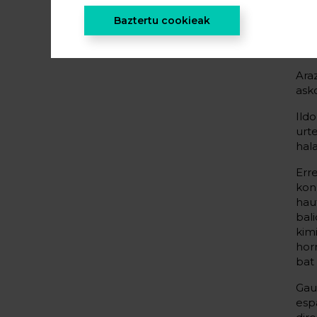
mat
esk
Baztertu cookieak
urt
eta
Ara
asko
Ild
urt
hal
Err
kon
hau
bal
kim
hor
bat
Gau
esp