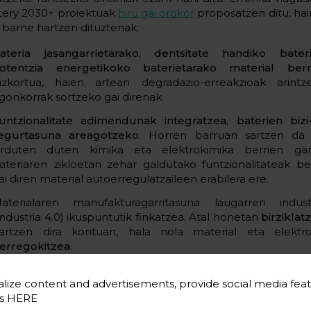
tery 2030+ proiektuak
hiru gai orokor
proposatzen ditu, hai
o barne hartzen dituztenak:
ateria jasangarrietarako, dentsitate handiko bater
otentzia energetikoko baterietarako material berr
izkortua, haien artean degradazio-erreakzioak arintz
gonkorrak sortzeko gai direnak.
untzionalitate adimendunak integratzea, baterien biz
egurtasuna areagotzeko
. Horren barruan sartzen da 
arduten duten kimika eta elektrokimika berrien gar
ateriaren zikloetan zehar galdutako funtzionalitateak b
ai diren material autoerregulatzaileen erabilera ere.
aterialaren manufakturagarritasuna laugarren industri
Industria 4.0) ikuspuntutik finkatzea. Atal honetan
birziklat
artzen dira kontuan, hala nola material eta elektr
erregokitzea
.
r egun, baterietarako materialen arloko ikerketa ikertza
lize content and advertisements, provide social media feat
ikoan oinarritzen da. Horrek saiakuntza- eta err
es
HERE
arritutako optimizazio-prozesu heuristikoak inplikatzen