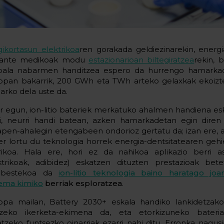
ikortasun elektrikoa
ren gorakada geldiezinarekin, energ
lante medikoak modu
estazionarioan biltegiratzea
rekin, 
bala nabarmen handitzea espero da hurrengo hamarkad
opan bakarrik, 200 GWh eta TWh arteko gelaxkak ekoizt
arko dela uste da.
r egun, ion-litio bateriek merkatuko ahalmen handiena es
i, neurri handi batean, azken hamarkadetan egin diren 
apen-ahalegin etengabeen ondorioz gertatu da; izan ere, a
er lortu du teknologia horrek energia-dentsitatearen ge
rikoa. Hala ere, hori ez da nahikoa aplikazio berri ask
ktrikoak, adibidez) eskatzen dituzten prestazioak bete
nbestekoa da
i
on-litio teknologia baino haratago jo
tema kimiko
berriak esploratzea
.
opa mailan, Battery 2030+ eskala handiko lankidetzako 
tzeko ikerketa-ekimena da, eta etorkizuneko bateria
atzeko funtsezko oinarriak ezarri nahi ditu. Erronka nagusi