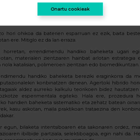
erial berriak eta gelaxka-diseinu berriak aurkitzeak ah
atzen du kostu ekonomikoari eta denborari dagokienez – Tra
Onartu cookieak
e baino gehiago igaro ohi dira material baten hasierako 
 maila praktikoan merkaturatzearen artean.
zo hori ohikoa da baterien esparruan ez ezik, baita beste
tan ere. Mitiglo ez da lan erraza.
o horretan, errendimendu handiko baheketa ugari egi
eotan, materialen zientziaren hainbat arlotan estrategia e
a nola katalisian, polimeroen zientzian edo biomedikuntzan.
endimendu handiko baheketa bereziki eraginkorra da m
putazionalekin konbinatzen denean. Agertoki hibrido hori
tagaiak aldez aurreko kalkulu teorikoen bidez hautatzen 
iozkotze esperimentala egiteko. Hala ere, prozedura h
iko handien baheketa sistematiko eta zehatz batean oinarri
rek, kasu askotan, maila praktikoan trataezina den konbin
 dakar.
r egun, bilaketa intentsiboaren eta sakonaren ordez, mi
azioaren ibilbide partziala, selektiboagoa, egin nahi da. 