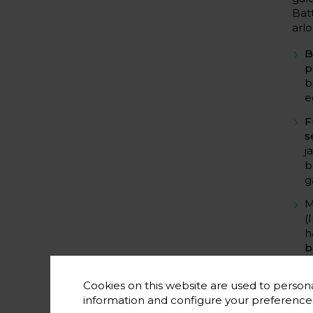
Bat
arl
B
p
b
e
F
s
j
b
g
M
(
h
b
Gau
Cookies on this website are used to persona
kim
information and configure your preferenc
oin