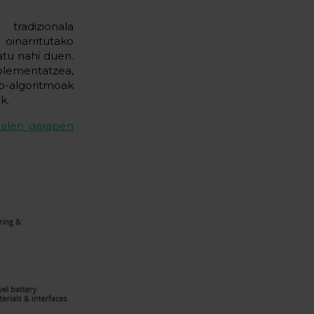
radizionala
 oinarritutako
latu nahi duen.
lementatzea,
o-algoritmoak
k.
ialen garapen