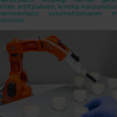
imen artifizialaren, kimika konputazio
perimentazio automatizatuaren m
narrituta.