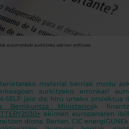
lak automatikoki aurkitzeko adimen artifiziala
terietarako material berriak modu az
rkeagoan aurkitzeko erronkari aurr
N-SELF jaio da; hiru urteko proiektua 
a Berrikuntza Ministerioa
k finant
TTERY2030+
ekimen europarraren ibilb
rraitzen diona. Bertan, CIC energiGUNEk 
rakterizazio ikuspegi berriak gara