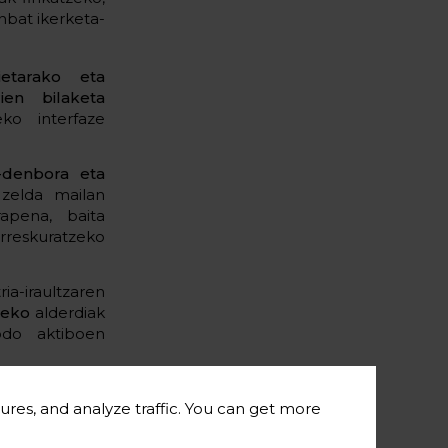
nbat ikerketa-
ietarako eta
ien bilaketa
eko interfaze
i-denbora eta
zelda mailan
apena, baita
erreskuratzeko
a-iraultzaren
zeko
alderdiak
odo aktiboen
ileen intuizio
ures, and analyze traffic. You can get more
ore-metodoan
 ditu. Beraz,