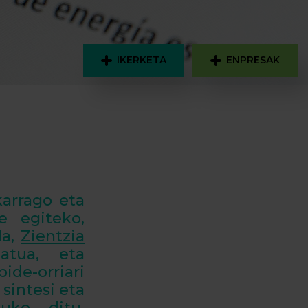
IKERKETA
ENPRESAK
karrago eta
e egiteko,
da,
Zientzia
zatua, eta
ide-orriari
sintesi eta
tuko ditu,