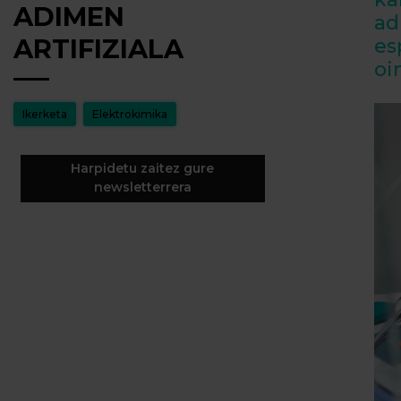
ADIMEN
ad
ARTIFIZIALA
es
oi
Ikerketa
Elektrokimika
Harpidetu zaitez gure
newsletterrera