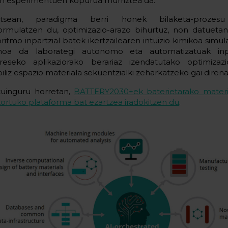
en esperimentuen kopurua murriztea da.
tsean, paradigma berri honek bilaketa-prozesu t
formulatzen du, optimizazio-arazo bihurtuz, non datuetan
oritmo inpartzial batek ikertzailearen intuizio kimikoa simu
oa da laborategi autonomo eta automatizatuak inp
ereseko aplikaziorako berariaz izendatutako optimizazi
iliz espazio materiala sekuentzialki zeharkatzeko gai direna
tuinguru horretan,
BATTERY2030+ek baterietarako mater
kortuko plataforma bat ezartzea iradokitzen du
.