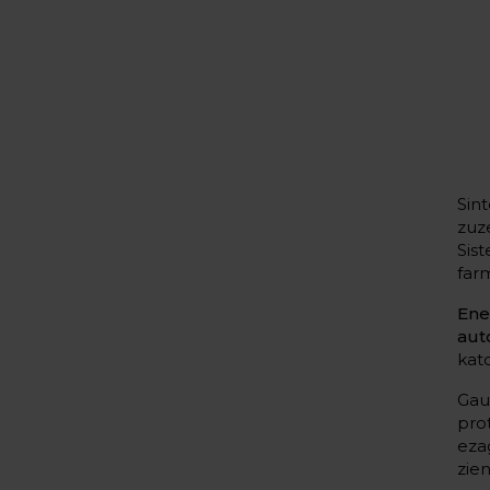
Sin
zuz
Sis
far
Ene
aut
kat
Gau
pro
eza
zien