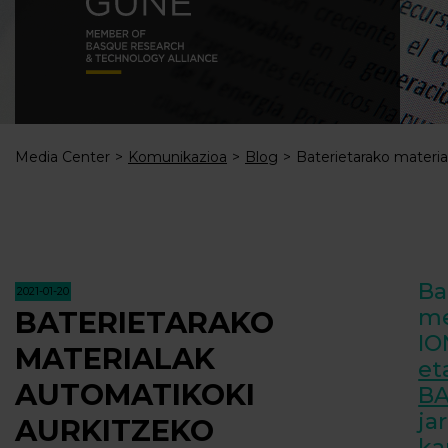
Media Center
Komunikazioa
Blog
Baterietarako materia
Ba
2021-01-20
me
BATERIETARAKO
IO
MATERIALAK
et
AUTOMATIKOKI
BA
ja
AURKITZEKO
ka