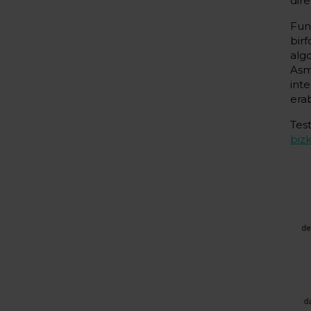
dir
Fun
bir
alg
Asm
int
erab
Tes
biz