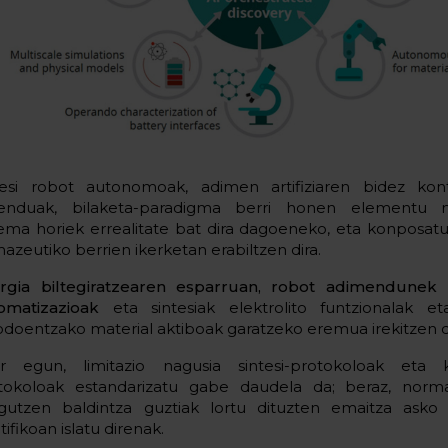
tesi robot autonomoak, adimen artifiziaren bidez kon
enduak, bilaketa-paradigma berri honen elementu na
tema horiek errealitate bat dira dagoeneko, eta konposat
mazeutiko berrien ikerketan erabiltzen dira.
rgia biltegiratzearen esparruan, robot adimendunek
omatizazioak
eta sintesiak elektrolito funtzionalak 
odoentzako material aktiboak garatzeko eremua irekitzen 
r egun, limitazio nagusia sintesi-protokoloak eta ka
tokoloak estandarizatu gabe daudela da; beraz, norm
gutzen baldintza guztiak lortu dituzten emaitza asko e
tifikoan islatu direnak.