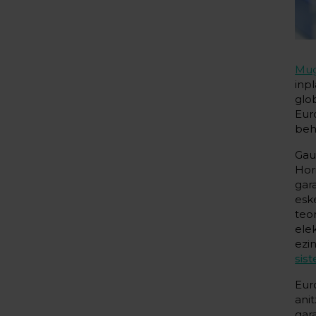
Mug
inp
glo
Eur
beh
Gau
Hor
gar
esk
teo
ele
ezi
sis
Eur
ani
gar