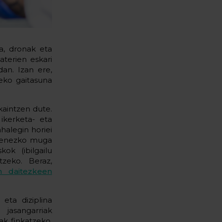
ia, dronak eta
baterien eskari
an. Izan ere,
eko gaitasuna
kaintzen dute.
ikerketa- eta
halegin horiei
hienezko muga
ok (ibilgailu
tzeko. Beraz,
an daitezkeen
eta diziplina
 jasangarriak
ak finkatzeko,