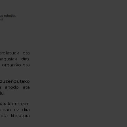
trolatuak eta
gusiak dira.
u organiko eta
 zuzendutako
eta anodo eta
du.
rakterizazio-
alean ez dira
ta literatura