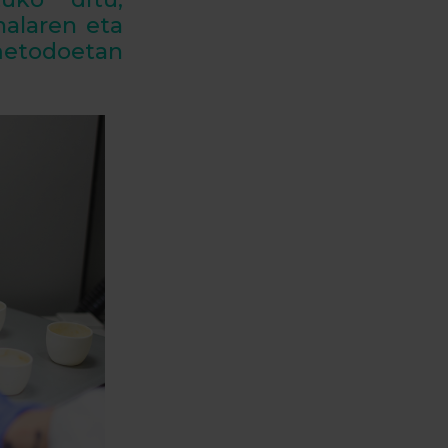
nalaren eta
etodoetan