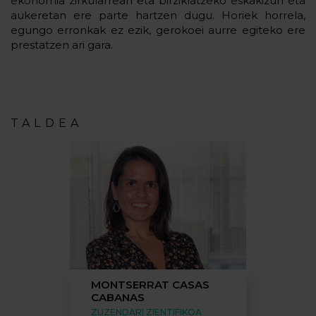
ekonomia zirkularrean eta birziklatzeko eskakizun eta
aukeretan ere parte hartzen dugu. Horiek horrela,
egungo erronkak ez ezik, gerokoei aurre egiteko ere
prestatzen ari gara.
TALDEA
MONTSERRAT CASAS
CABANAS
ZUZENDARI ZIENTIFIKOA