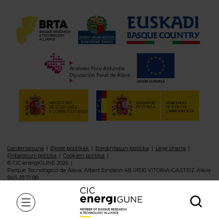
Gardentasuna
Beste politikak
Berdintasun-politika
Lege oharra
Pribatasun-politika
Cookien politika
© CIC energiGUNE 2026
Parque Tecnológico de Álava, Albert Einstein 48, 01510 VITORIA-GASTEIZ Álava
945 29 71 08