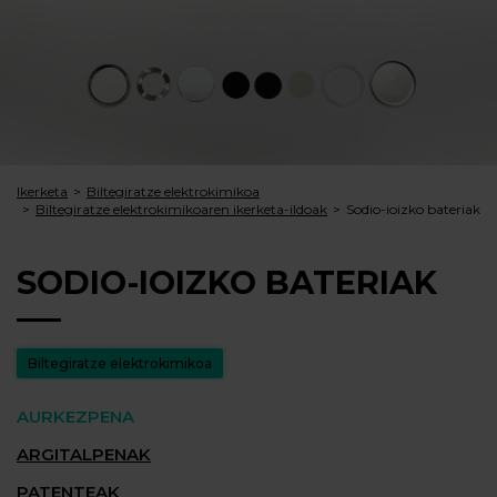
Ikerketa
Biltegiratze elektrokimikoa
Biltegiratze elektrokimikoaren ikerketa-ildoak
Sodio-ioizko bateriak
SODIO-IOIZKO BATERIAK
Biltegiratze elektrokimikoa
AURKEZPENA
ARGITALPENAK
PATENTEAK