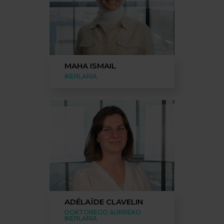
MAHA ISMAIL
IKERLARIA
ADÉLAÏDE CLAVELIN
DOKTOREGO AURREKO
IKERLARIA