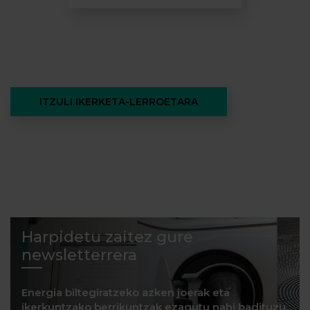
ITZULI IKERKETA-LERROETARA
Harpidetu zaitez gure
newsletterrera
Energia biltegiratzeko azken joerak eta
ikerkuntzako berrikuntzak ezagutu nahi badituzu,