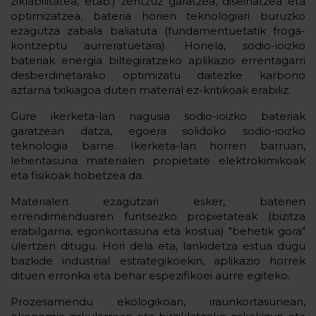
ziklabilitatea, etab.) zentzuz garatzea, diseinatzea eta
optimizatzea, bateria horien teknologiari buruzko
ezagutza zabala baliatuta (fundamentuetatik froga-
kontzeptu aurreratuetara). Honela, sodio-ioizko
bateriak energia biltegiratzeko aplikazio errentagarri
desberdinetarako optimizatu daitezke karbono
aztarna txikiagoa duten material ez-kritikoak erabiliz.
Gure ikerketa-lan nagusia sodio-ioizko bateriak
garatzean datza, egoera solidoko sodio-ioizko
teknologia barne. Ikerketa-lan horren barruan,
lehentasuna materialen propietate elektrokimikoak
eta fisikoak hobetzea da.
Materialen ezagutzari esker, baterien
errendimenduaren funtsezko propietateak (bizitza
erabilgarria, egonkortasuna eta kostua) "behetik gora"
ulertzen ditugu. Hori dela eta, lankidetza estua dugu
bazkide industrial estrategikoekin, aplikazio horrek
dituen erronka eta behar espezifikoei aurre egiteko.
Prozesamendu ekologikoan, iraunkortasunean,