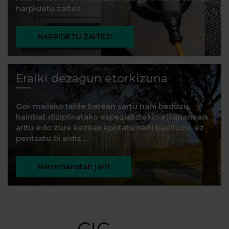
harpidetu zaitez.
HARPIDETU ZAITEZ!
Eraiki dezagun etorkizuna
Goi-mailako talde batean sartu nahi baduzu,
hainbat diziplinatako espezialistekin elkarlanean
aritu edo zure kezkak kontatu nahi badituzu, ez
pentsatu bi aldiz...
Harremanetan jarri