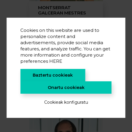
MONTSERRAT
GALCERAN MESTRES
IKERLARI SENIOR
Cookies on this website are used to
personalize content and
advertisements, provide social media
features, and analyze traffic. You can get
more information and configure your
preferences
HERE
Baztertu cookieak
Onartu cookieak
NICHOLAS EDWARD
DREWETT
Cookieak konfiguratu
IKERLARI SENIOR