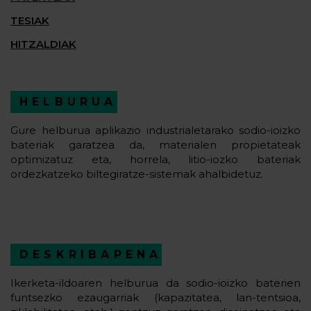
TESIAK
HITZALDIAK
HELBURUA
Gure helburua aplikazio industrialetarako sodio-ioizko
bateriak garatzea da, materialen propietateak
optimizatuz eta, horrela, litio-iozko bateriak
ordezkatzeko biltegiratze-sistemak ahalbidetuz.
DESKRIBAPENA
Ikerketa-ildoaren helburua da sodio-ioizko baterien
funtsezko ezaugarriak (kapazitatea, lan-tentsioa,