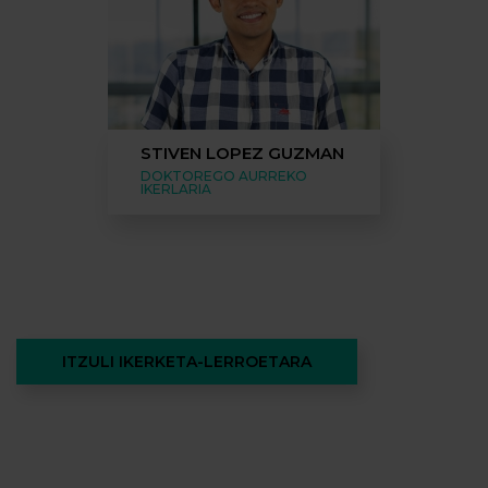
STIVEN LOPEZ GUZMAN
DOKTOREGO AURREKO
IKERLARIA
ITZULI IKERKETA-LERROETARA