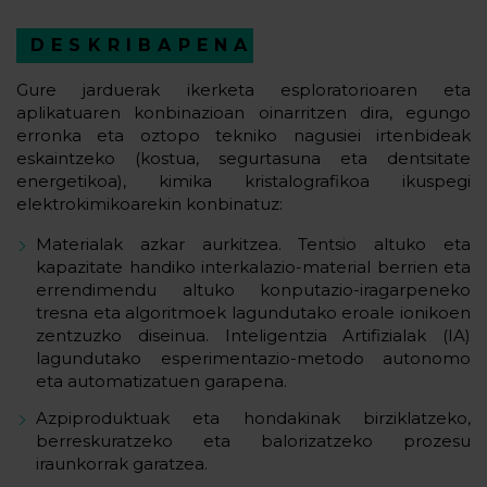
DESKRIBAPENA
Gure jarduerak ikerketa esploratorioaren eta
aplikatuaren konbinazioan oinarritzen dira, egungo
erronka eta oztopo tekniko nagusiei irtenbideak
eskaintzeko (kostua, segurtasuna eta dentsitate
energetikoa), kimika kristalografikoa ikuspegi
elektrokimikoarekin konbinatuz:
Materialak azkar aurkitzea. Tentsio altuko eta
kapazitate handiko interkalazio-material berrien eta
errendimendu altuko konputazio-iragarpeneko
tresna eta algoritmoek lagundutako eroale ionikoen
zentzuzko diseinua. Inteligentzia Artifizialak (IA)
lagundutako esperimentazio-metodo autonomo
eta automatizatuen garapena.
Azpiproduktuak eta hondakinak birziklatzeko,
berreskuratzeko eta balorizatzeko prozesu
iraunkorrak garatzea.