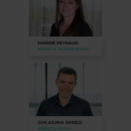
MARINE REYNAUD
IKERKETA TALDEKO BURUA
JON AJURIA ARREGI
IKERKETA-LERRO