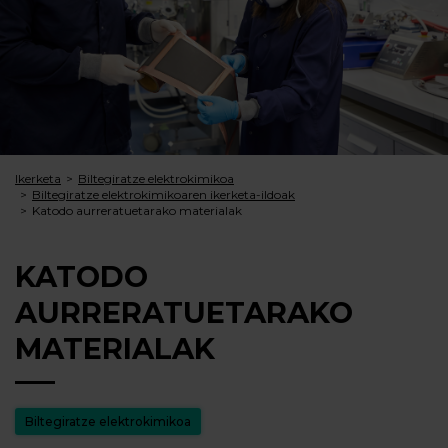
Ikerketa
Biltegiratze elektrokimikoa
Biltegiratze elektrokimikoaren ikerketa-ildoak
Katodo aurreratuetarako materialak
KATODO
AURRERATUETARAKO
MATERIALAK
Biltegiratze elektrokimikoa