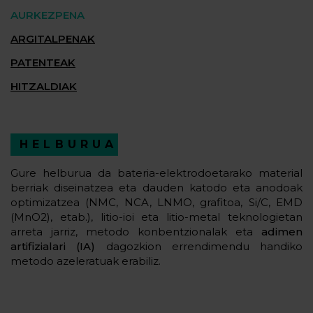
AURKEZPENA
ARGITALPENAK
PATENTEAK
HITZALDIAK
HELBURUA
Gure helburua da bateria-elektrodoetarako material
berriak diseinatzea eta dauden katodo eta anodoak
optimizatzea (NMC, NCA, LNMO, grafitoa, Si/C, EMD
(MnO2), etab.), litio-ioi eta litio-metal teknologietan
arreta jarriz, metodo konbentzionalak eta
adimen
artifizialari (IA)
dagozkion errendimendu handiko
metodo azeleratuak erabiliz.