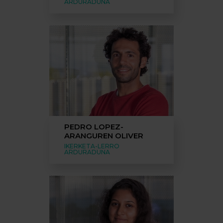
ARDURADUNA
PEDRO LOPEZ-
ARANGUREN OLIVER
IKERKETA-LERRO
ARDURADUNA