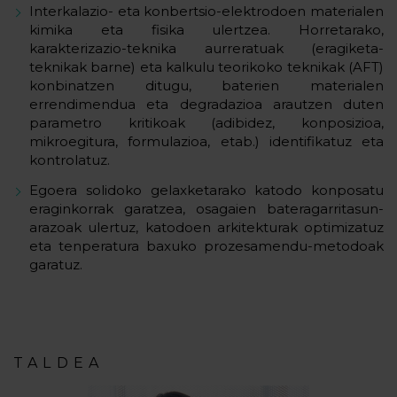
Interkalazio- eta konbertsio-elektrodoen materialen
kimika eta fisika ulertzea. Horretarako,
karakterizazio-teknika aurreratuak (eragiketa-
teknikak barne) eta kalkulu teorikoko teknikak (AFT)
konbinatzen ditugu, baterien materialen
errendimendua eta degradazioa arautzen duten
parametro kritikoak (adibidez, konposizioa,
mikroegitura, formulazioa, etab.) identifikatuz eta
kontrolatuz.
Egoera solidoko gelaxketarako katodo konposatu
eraginkorrak garatzea, osagaien bateragarritasun-
arazoak ulertuz, katodoen arkitekturak optimizatuz
eta tenperatura baxuko prozesamendu-metodoak
garatuz.
TALDEA