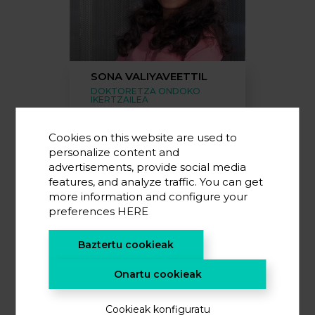
SONA VALIYAVEETTIL
DOKTORETZA ONDOKO
IKERTZAILEA
Cookies on this website are used to
personalize content and
advertisements, provide social media
features, and analyze traffic. You can get
more information and configure your
preferences
HERE
Baztertu cookieak
Onartu cookieak
NAIARA ETXEBARRIA
GARCIA
LABORATEGIKO TEKNIKARIA
Cookieak konfiguratu