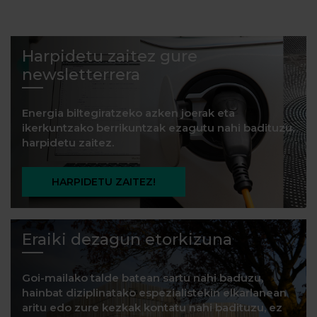
Harpidetu zaitez gure
newsletterrera
Energia biltegiratzeko azken joerak eta
ikerkuntzako berrikuntzak ezagutu nahi badituzu,
harpidetu zaitez.
HARPIDETU ZAITEZ!
Eraiki dezagun etorkizuna
Goi-mailako talde batean sartu nahi baduzu,
hainbat diziplinatako espezialistekin elkarlanean
aritu edo zure kezkak kontatu nahi badituzu, ez