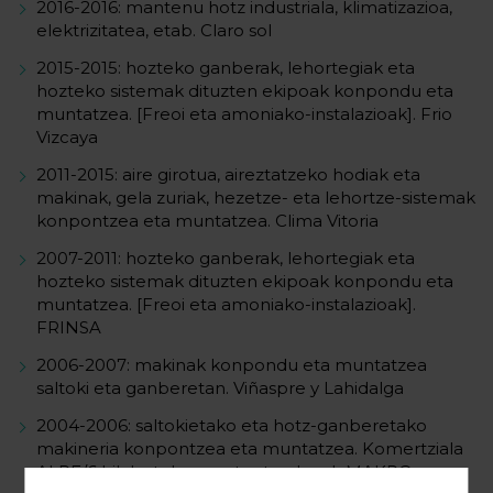
2016-2016: mantenu hotz industriala, klimatizazioa,
elektrizitatea, etab. Claro sol
2015-2015: hozteko ganberak, lehortegiak eta
hozteko sistemak dituzten ekipoak konpondu eta
muntatzea. [Freoi eta amoniako-instalazioak]. Frio
Vizcaya
2011-2015: aire girotua, aireztatzeko hodiak eta
makinak, gela zuriak, hezetze- eta lehortze-sistemak
konpontzea eta muntatzea. Clima Vitoria
2007-2011: hozteko ganberak, lehortegiak eta
hozteko sistemak dituzten ekipoak konpondu eta
muntatzea. [Freoi eta amoniako-instalazioak].
FRINSA
2006-2007: makinak konpondu eta muntatzea
saltoki eta ganberetan. Viñaspre y Lahidalga
2004-2006: saltokietako eta hotz-ganberetako
makineria konpontzea eta muntatzea. Komertziala
ALPE/6 hilabeteko mantentze-lanak MAKRO