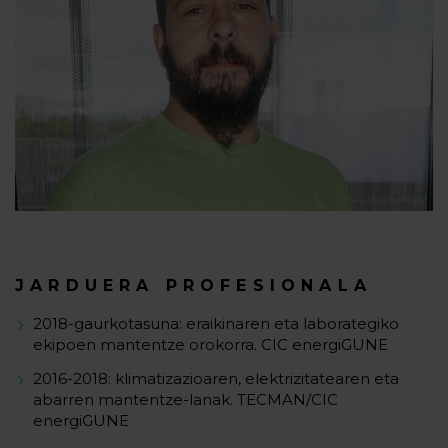
JARDUERA PROFESIONALA
2018-gaurkotasuna: eraikinaren eta laborategiko
ekipoen mantentze orokorra. CIC energiGUNE
2016-2018: klimatizazioaren, elektrizitatearen eta
abarren mantentze-lanak. TECMAN/CIC
energiGUNE