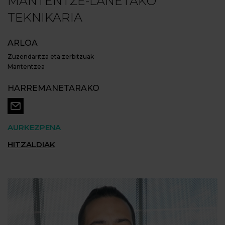
MANTENTZE-LANETAKO
TEKNIKARIA
ARLOA
Zuzendaritza eta zerbitzuak
Mantentzea
HARREMANETARAKO
AURKEZPENA
HITZALDIAK