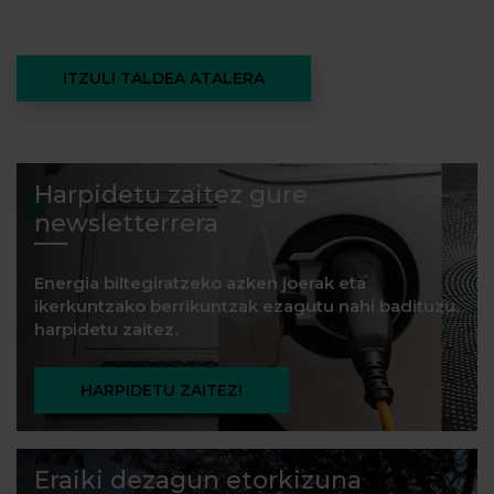
ITZULI TALDEA ATALERA
Harpidetu zaitez gure
newsletterrera
Energia biltegiratzeko azken joerak eta
ikerkuntzako berrikuntzak ezagutu nahi badituzu,
harpidetu zaitez.
HARPIDETU ZAITEZ!
Eraiki dezagun etorkizuna