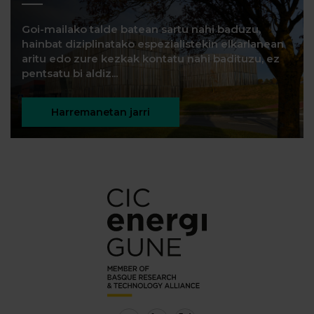
Goi-mailako talde batean sartu nahi baduzu,
hainbat diziplinatako espezialistekin elkarlanean
aritu edo zure kezkak kontatu nahi badituzu, ez
pentsatu bi aldiz...
Harremanetan jarri